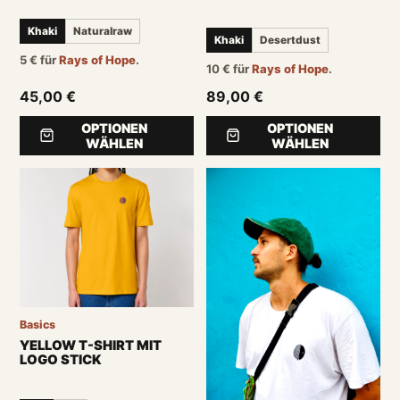
Khaki
Naturalraw
Khaki
Desertdust
5
€
für
Rays of Hope
.
10
€
für
Rays of Hope
.
45,00 €
89,00 €
OPTIONEN
OPTIONEN
WÄHLEN
WÄHLEN
Basics
YELLOW T-SHIRT MIT
LOGO STICK