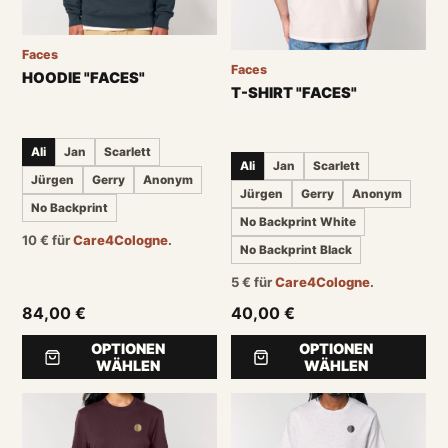
Faces
Faces
HOODIE "FACES"
T-SHIRT "FACES"
Ali
Jan
Scarlett
Ali
Jan
Scarlett
Jürgen
Gerry
Anonym
Jürgen
Gerry
Anonym
No Backprint
No Backprint White
10
€
für
Care4Cologne
.
No Backprint Black
5
€
für
Care4Cologne
.
84,00 €
40,00 €
OPTIONEN
OPTIONEN
WÄHLEN
WÄHLEN