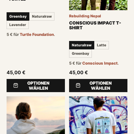
Rebuilding Nepal
Greenbay
Naturalraw
CONSCIOUS IMPACT T-
Lavender
SHIRT
5
€
für
Turtle Foundation
.
Naturalraw
Latte
Greenbay
5
€
für
Conscious Impact
.
45,00 €
45,00 €
OPTIONEN
OPTIONEN
WÄHLEN
WÄHLEN