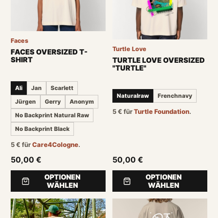
Faces
Turtle Love
FACES OVERSIZED T-
SHIRT
TURTLE LOVE OVERSIZED
"TURTLE"
Ali
Jan
Scarlett
Naturalraw
Frenchnavy
Jürgen
Gerry
Anonym
5
€
für
Turtle Foundation
.
No Backprint Natural Raw
No Backprint Black
5
€
für
Care4Cologne
.
50,00 €
50,00 €
OPTIONEN
OPTIONEN
WÄHLEN
WÄHLEN