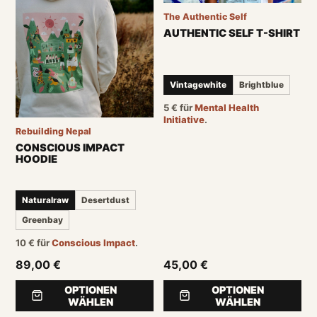
The Authentic Self
AUTHENTIC SELF T-SHIRT
Vintagewhite
Brightblue
5
€
für
Mental Health
Initiative
.
Rebuilding Nepal
CONSCIOUS IMPACT
HOODIE
Naturalraw
Desertdust
Greenbay
10
€
für
Conscious Impact
.
89,00 €
45,00 €
OPTIONEN
OPTIONEN
WÄHLEN
WÄHLEN