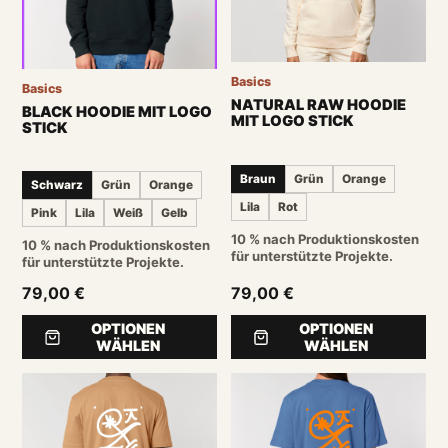
Basics
Basics
NATURAL RAW HOODIE
BLACK HOODIE MIT LOGO
MIT LOGO STICK
STICK
Braun
Grün
Orange
Schwarz
Grün
Orange
Lila
Rot
Pink
Lila
Weiß
Gelb
10 % nach Produktionskosten
10 % nach Produktionskosten
für unterstützte Projekte.
für unterstützte Projekte.
79,00 €
79,00 €
OPTIONEN
OPTIONEN
WÄHLEN
WÄHLEN